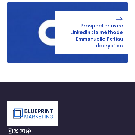
Prospecter avec
LinkedIn : la méthode
Emmanuelle Petiau
décryptée