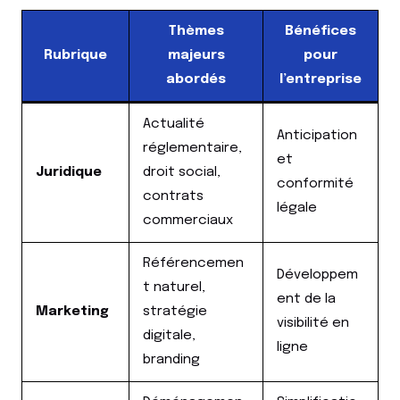
Thèmes
Bénéfices
Rubrique
majeurs
pour
abordés
l’entreprise
Actualité
Anticipation
réglementaire,
et
Juridique
droit social,
conformité
contrats
légale
commerciaux
Référencemen
Développem
t naturel,
ent de la
Marketing
stratégie
visibilité en
digitale,
ligne
branding