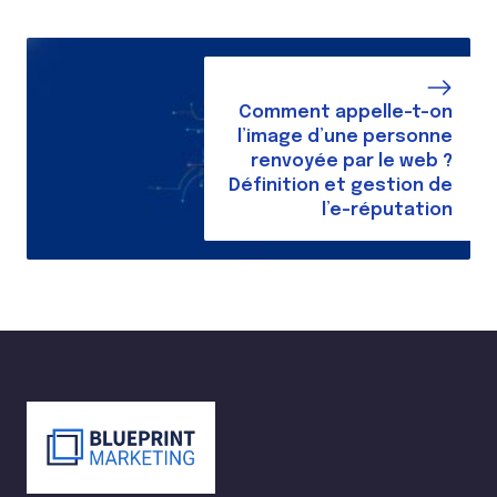
Comment appelle-t-on
l’image d’une personne
renvoyée par le web ?
Définition et gestion de
l’e-réputation