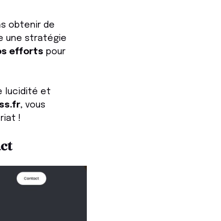
ns obtenir de
 une stratégie
os efforts
pour
e lucidité et
s.fr
, vous
iat !
ct