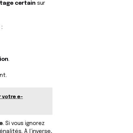
tage certain
sur
 :
ion
.
nt.
 votre e-
e
. Si vous ignorez
nalités. À l’inverse,