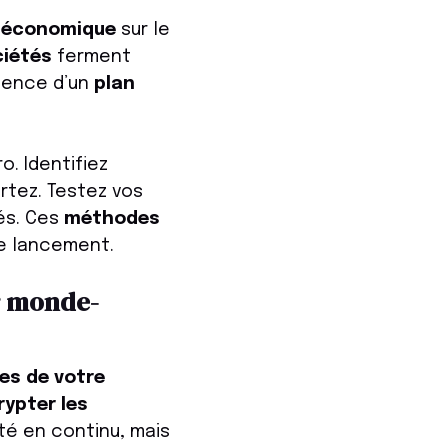
 économique
sur le
ciétés
ferment
bsence d’un
plan
. Identifiez
rtez. Testez vos
és. Ces
méthodes
e lancement.
ur monde-
es de votre
rypter les
ité en continu, mais