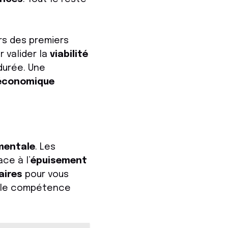
rs des premiers
r valider la
viabilité
durée. Une
économique
mentale
. Les
ace à l’
épuisement
aires
pour vous
able compétence