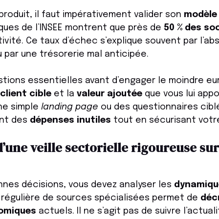
produit, il faut impérativement valider son
modèle
tiques de l’INSEE montrent que près de
50 % des so
tivité. Ce taux d’échec s’explique souvent par l’a
 par une trésorerie mal anticipée.
tions essentielles avant d’engager le moindre euro
client cible
et la
valeur ajoutée
que vous lui appo
ne simple
landing page
ou des questionnaires cibl
ont des
dépenses inutiles
tout en sécurisant votr
’une veille sectorielle rigoureuse s
nnes décisions, vous devez analyser les
dynamiqu
e régulière de sources spécialisées permet de
déc
omiques
actuels. Il ne s’agit pas de suivre l’actual