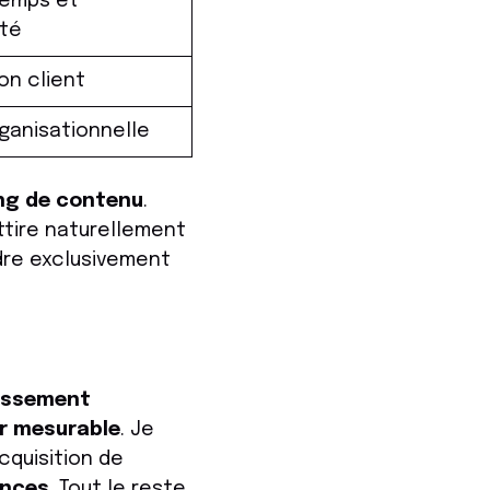
temps et
té
ion client
rganisationnelle
ng de contenu
.
ttire naturellement
re exclusivement
issement
r mesurable
. Je
cquisition de
nces
. Tout le reste