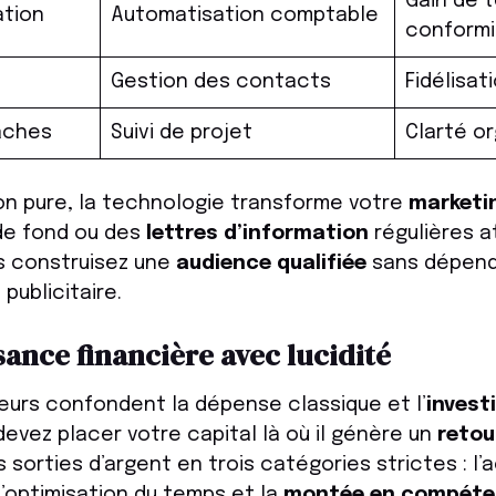
Gain de 
ation
Automatisation comptable
conformi
Gestion des contacts
Fidélisat
âches
Suivi de projet
Clarté o
on pure, la technologie transforme votre
marketi
 de fond ou des
lettres d’information
régulières a
s construisez une
audience qualifiée
sans dépend
publicitaire.
sance financière avec lucidité
urs confondent la dépense classique et l’
invest
devez placer votre capital là où il génère un
retou
sorties d’argent en trois catégories strictes : l’a
 l’optimisation du temps et la
montée en compéte