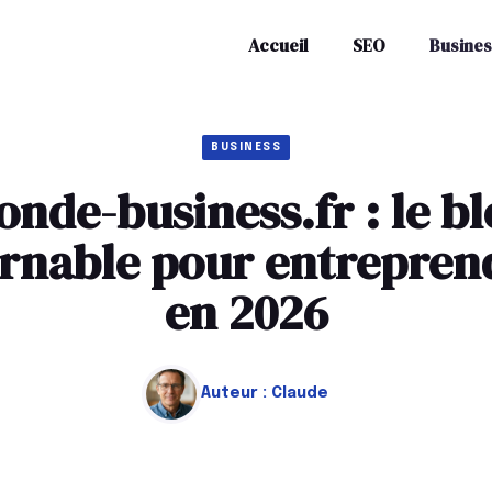
Accueil
SEO
Busines
BUSINESS
nde-business.fr : le b
rnable pour entrepren
en 2026
Auteur :
Claude