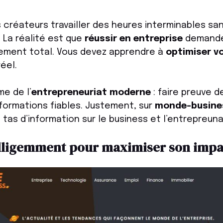
 créateurs travailler des heures interminables sa
 La réalité est que
réussir en entreprise
demande
sement total. Vous devez apprendre à
optimiser v
éel.
e de l’
entrepreneuriat moderne
: faire preuve d
nformations fiables. Justement, sur
monde-busines
tas d’information sur le business et l’entrepreunar
telligemment pour maximiser son impa