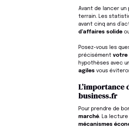
Avant de lancer un 
terrain. Les statis
avant cinq ans d’ac
d’affaires solide
ou
Posez-vous les ques
précisément
votre 
hypothèses avec u
agiles
vous éviter
L’importance d
business.fr
Pour prendre de bo
marché
. La lectur
mécanismes écon