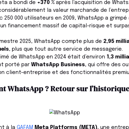
eta a bondi de
+370 %
après l’acquisition de Whats
onsidérablement la valeur marchande de l’entrepr
 250 000 utilisateurs en 2009, WhatsApp a grimpé à
t un financement massif de capital-risque et surpa
rimestre 2025, WhatsApp compte plus de
2,95 milli
uels
, plus que tout autre service de messagerie.
timé de WhatsApp en 2024 était d’environ
1,3 milli
nt porté par
WhatsApp Business
, qui offre des ou
 client-entreprise et des fonctionnalités premi
nt WhatsApp ? Retour sur l’historique
t à la
GAFAM
Meta Platforms (META)
, une entre