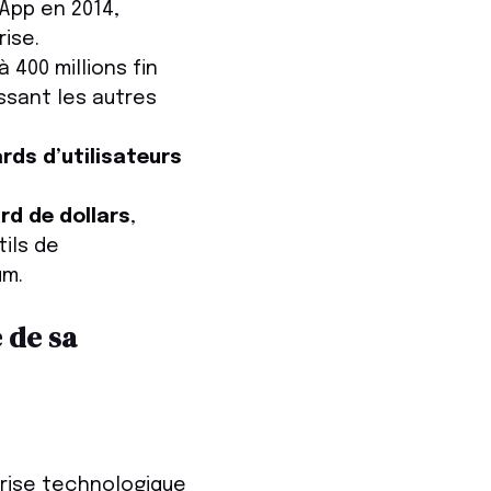
App en 2014,
ise.
 400 millions fin
ssant les autres
ards d’utilisateurs
ard de dollars
,
tils de
um.
 de sa
prise technologique