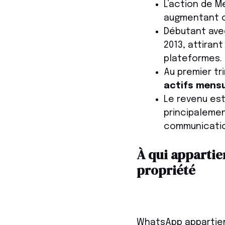
L’action de M
augmentant c
Débutant avec
2013, attiran
plateformes.
Au premier t
actifs mens
Le revenu es
principaleme
communication
À qui appartie
propriété
WhatsApp appartien