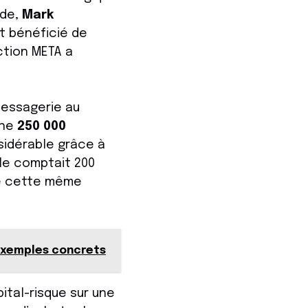
nde,
Mark
t bénéficié de
action META a
messagerie au
ine
250 000
sidérable grâce à
lle comptait 200
de cette même
 exemples concrets
pital-risque sur une